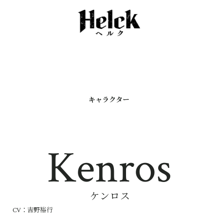
C
h
a
r
a
c
t
e
r
キャラクター
Kenros
ケンロス
CV：吉野裕行